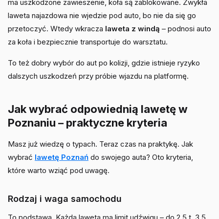
ma uszkodzone zawieszenie, koła są zablokowane. Zwykła
laweta najazdowa nie wjedzie pod auto, bo nie da się go
przetoczyć. Wtedy wkracza
laweta z windą
– podnosi auto
za koła i bezpiecznie transportuje do warsztatu.
To też dobry wybór do aut po kolizji, gdzie istnieje ryzyko
dalszych uszkodzeń przy próbie wjazdu na platformę.
Jak wybrać odpowiednią lawetę w
Poznaniu – praktyczne kryteria
Masz już wiedzę o typach. Teraz czas na praktykę. Jak
wybrać
lawetę Poznań
do swojego auta? Oto kryteria,
które warto wziąć pod uwagę.
Rodzaj i waga samochodu
To podstawa. Każda laweta ma limit udźwigu – do 2,5 t, 3,5